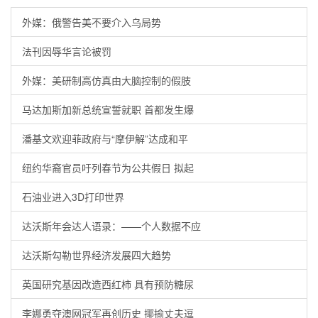
外媒：俄警告美不要介入乌局势
法刊因辱华言论被罚
外媒：美研制高仿真由大脑控制的假肢
马达加斯加新总统宣誓就职 首都发生爆
潘基文欢迎菲政府与“摩伊解”达成和平
纽约华裔官员吁列春节为公共假日 拟起
石油业进入3D打印世界
达沃斯年会达人语录：——个人数据不应
达沃斯勾勒世界经济发展四大趋势
英国研究基因改造西红柿 具有预防糖尿
李娜勇夺澳网冠军再创历史 揶揄丈夫逗