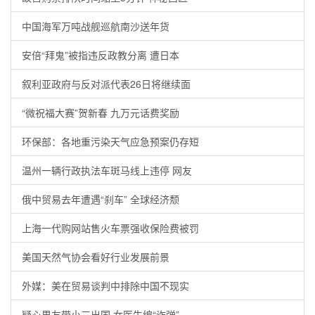
中国海军万吨战舰巡航南沙送年货
安倍“拜鬼”被指违反政教分离 遭日本
叙利亚政府与反对派代表26日将继续面
“微祝福大赛”贺新春 九万元话费奖励
环保部：各地重污染天气应急预案仍存短
温州一辆行政执法车斑马线上违停 网友
俄中贸易去年遭遇“刹车” 全球经济颓
上海一代购网站售火车票强收保险费被罚
美国天然气协会看好行业发展前景
外媒：美在贸易谈判中排除中国不现实
疑心男友带小三出国 女医生编“诈弹”