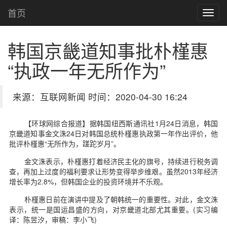
首页
韩国京畿道知事批朴槿惠
“执政一年无所作为”
来源：互联网新闻 时间：2020-04-30 16:24
【环球网综合报道】据韩国纽西斯通讯社1月24日消息，韩国
京畿道知事金文洙24日对韩国总统朴槿惠执政第一年作出评价，他
批评朴槿惠“无所作为，蹉跎岁月”。
金文洙表示，朴槿惠打着经济民主化的旗号，持续进行税务调
查，再加上过度的福利要求让形势变得举步维艰。虽然2013年经济
增长率为2.8%，但韩国企业的投资环境并不乐观。
朴槿惠日前在演讲中提及了朝韩统一的重要性。对此，金文洙
表示，统一是国运昌盛的方向，对京畿道北部尤其重要。(实习编
译：陈昱汐，审稿：李小飞)