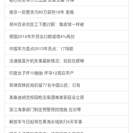
南京一民警贪污80万获刑18年 索贿
郑州百余农民工下跪讨薪：像皮球一样被
德国2014年外贸出口额或增4%再创
中国军方盘点2013年亮点：17场联
法通报直升机失事最新情况：目前仅郝琳
印度女子怀10胞胎 怀孕12周后早产
菲律宾移民局扣留77名中国公民：已有
美桑迪胡克校园枪击案遇难者家庭设立周
浙江海事部门制定预警预控措施 应对寒
解放军今日起将在黄海水域执行6天军事