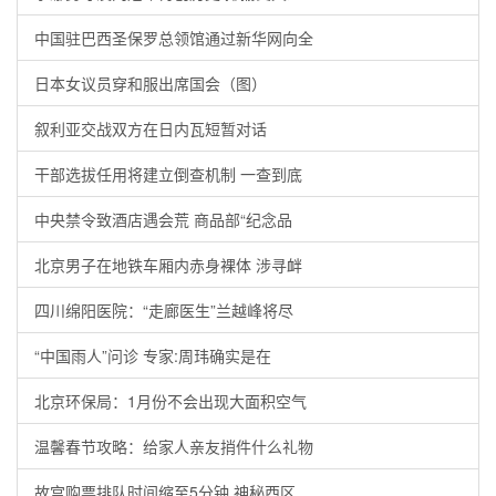
中国驻巴西圣保罗总领馆通过新华网向全
日本女议员穿和服出席国会（图）
叙利亚交战双方在日内瓦短暂对话
干部选拔任用将建立倒查机制 一查到底
中央禁令致酒店遇会荒 商品部“纪念品
北京男子在地铁车厢内赤身裸体 涉寻衅
四川绵阳医院：“走廊医生”兰越峰将尽
“中国雨人”问诊 专家:周玮确实是在
北京环保局：1月份不会出现大面积空气
温馨春节攻略：给家人亲友捎件什么礼物
故宫购票排队时间缩至5分钟 神秘西区