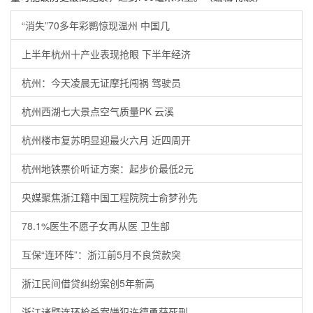
“消失”70多年彩鹮惊现温州 中国几
上半年杭州十产业表现抢眼 下半年经济
杭州：今天凌晨无证摩托闯祸 驾驶员
杭州西湖七大景点空气质量PK 云溪
杭州楼市复苏明显迎最火六月 近四周开
杭州地铁票价听证方案：起步价最低2元
央媒聚焦浙江籍中国工程院院士俞梦孙先
78.1%医生不愿子女再从医 卫生部
互保“连环阵”：浙江前5月不良贷款突
浙江民间借贷纠纷案创5年新高
浙江诸暨连环枪杀案嫌犯许德勇获死刑