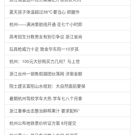
夏天孩子体温超过38℃要当心 把握作
杭州——满洲里航线开通 花七个小时即
高考招生分数男女有别引争议 浙江省尚
玩具枪威力十足 致金华东阳一10岁孩
杭州：100元大钞购买力几何？与上世
浙江台州一销售假烟团伙落网 涉案金额
院士建言富阳山水规划：大自然面前要保
暑期杭州驾校学车大热 学车七八个月拿
浙江重拳出击整治鲜榨果汁 要求配料“
杭州公布地铁票价听证方案 8月提交