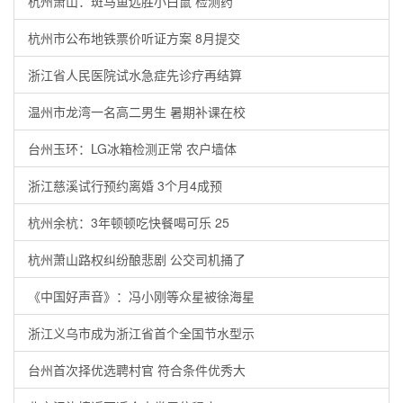
杭州萧山：斑马鱼远胜小白鼠 检测药
杭州市公布地铁票价听证方案 8月提交
浙江省人民医院试水急症先诊疗再结算
温州市龙湾一名高二男生 暑期补课在校
台州玉环：LG冰箱检测正常 农户墙体
浙江慈溪试行预约离婚 3个月4成预
杭州余杭：3年顿顿吃快餐喝可乐 25
杭州萧山路权纠纷酿悲剧 公交司机捅了
《中国好声音》：冯小刚等众星被徐海星
浙江义乌市成为浙江省首个全国节水型示
台州首次择优选聘村官 符合条件优秀大