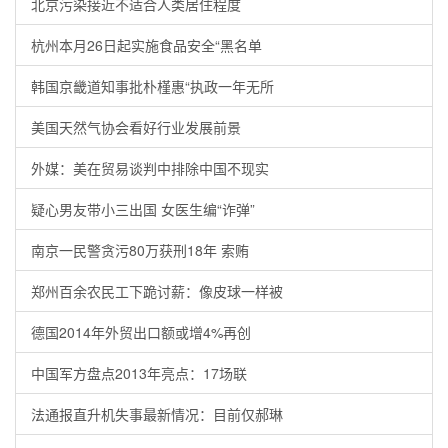
北京污染接近不适合人类居住程度
杭州本月26日起实施食品安全“黑名单
韩国京畿道知事批朴槿惠“执政一年无所
美国天然气协会看好行业发展前景
外媒：美在贸易谈判中排除中国不现实
疑心男友带小三出国 女医生编“诈弹”
南京一民警贪污80万获刑18年 索贿
郑州百余农民工下跪讨薪：像皮球一样被
德国2014年外贸出口额或增4%再创
中国军方盘点2013年亮点：17场联
法通报直升机失事最新情况：目前仅郝琳